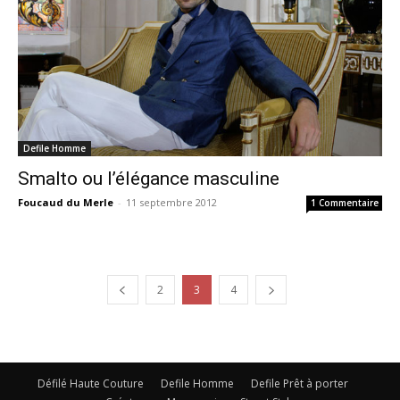
Defile Homme
Smalto ou l’élégance masculine
Foucaud du Merle
-
11 septembre 2012
1 Commentaire
2
3
4
Défilé Haute Couture
Defile Homme
Defile Prêt à porter