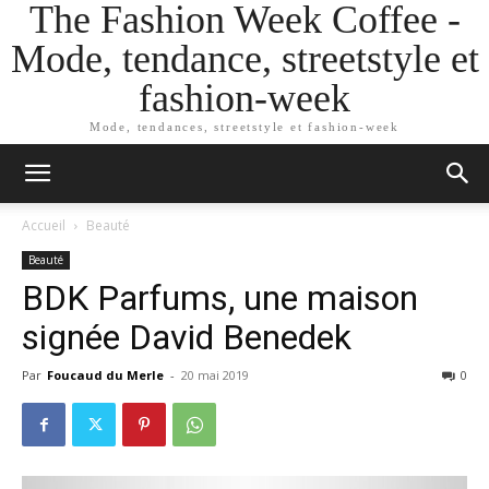
The Fashion Week Coffee -
Mode, tendance, streetstyle et
fashion-week
Mode, tendances, streetstyle et fashion-week
Accueil
Beauté
Beauté
BDK Parfums, une maison
signée David Benedek
Par
Foucaud du Merle
-
20 mai 2019
0