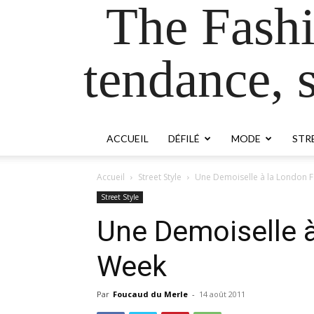
The Fash
tendance, s
ACCUEIL
DÉFILÉ
MODE
STR
Accueil
Street Style
Une Demoiselle à la London 
Street Style
Une Demoiselle 
Week
Par
Foucaud du Merle
-
14 août 2011