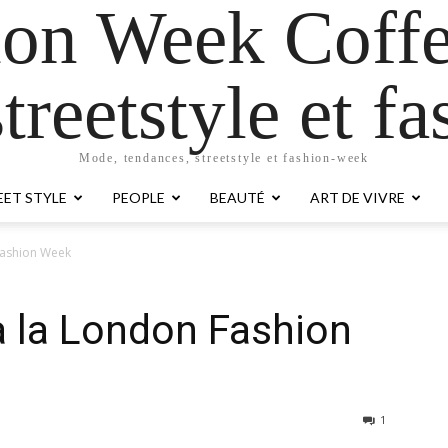
ion Week Coffe
treetstyle et 
Mode, tendances, streetstyle et fashion-week
EET STYLE
PEOPLE
BEAUTÉ
ART DE VIVRE
Fashion Week
à la London Fashion
1