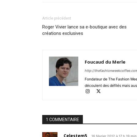
Article précédent
Roger Vivier lance sa e-boutique avec des
créations exclusives
Foucaud du Merle
http://thefashionweekcoffee.co
Fondateur de The Fashion Week 
découlent des défilés mais auss
1 COMMENTAIRE
Celestem5
16 février 2012 à 17 h 19 min