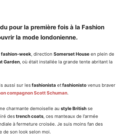
ndu pour la première fois à la Fashion
uvrir la
mode londonienne.
fashion-week
, direction
Somerset House
en plein de
t Garden
, où était installée la grande tente abritant la
is aussi sur les
fashionista
et
fashionisto
venus braver
 son compagnon Scott Schuman
.
, une charmante demoiselle au
style British
se
iré des
trench coats
, ces manteaux de l’armée
diale à fermeture croisée. Je suis moins fan des
e de son look selon moi.