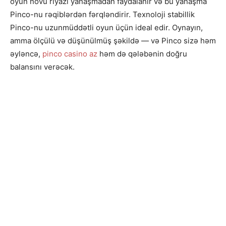
oyun növü riyazi yanaşmadan faydalanır və bu yanaşma
Pinco-nu rəqiblərdən fərqləndirir. Texnoloji stabillik
Pinco-nu uzunmüddətli oyun üçün ideal edir. Oynayın,
amma ölçülü və düşünülmüş şəkildə — və Pinco sizə həm
əyləncə,
pinco casino az
həm də qələbənin doğru
balansını verəcək.