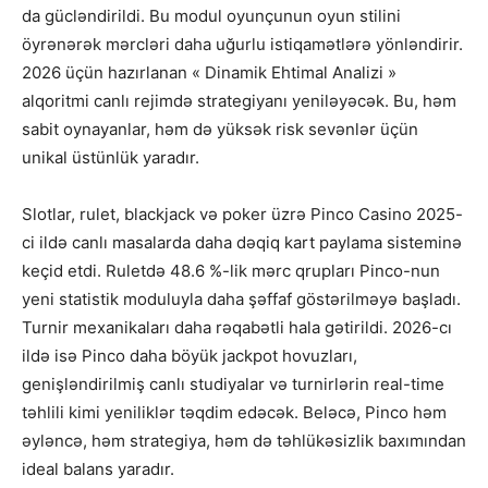
da gücləndirildi. Bu modul oyunçunun oyun stilini
öyrənərək mərcləri daha uğurlu istiqamətlərə yönləndirir.
2026 üçün hazırlanan « Dinamik Ehtimal Analizi »
alqoritmi canlı rejimdə strategiyanı yeniləyəcək. Bu, həm
sabit oynayanlar, həm də yüksək risk sevənlər üçün
unikal üstünlük yaradır.
Slotlar, rulet, blackjack və poker üzrə Pinco Casino 2025-
ci ildə canlı masalarda daha dəqiq kart paylama sisteminə
keçid etdi. Ruletdə 48.6 %-lik mərc qrupları Pinco-nun
yeni statistik moduluyla daha şəffaf göstərilməyə başladı.
Turnir mexanikaları daha rəqabətli hala gətirildi. 2026-cı
ildə isə Pinco daha böyük jackpot hovuzları,
genişləndirilmiş canlı studiyalar və turnirlərin real-time
təhlili kimi yeniliklər təqdim edəcək. Beləcə, Pinco həm
əyləncə, həm strategiya, həm də təhlükəsizlik baxımından
ideal balans yaradır.