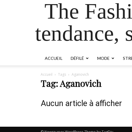
The Fash
tendance, s
ACCUEIL
DÉFILÉ
MODE
STR
Accueil
Tags
Aganovich
Tag: Aganovich
Aucun article à afficher
© Newspaper WordPress Theme by TagDiv