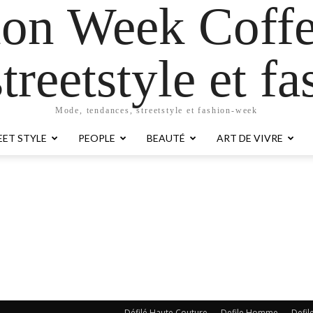
ion Week Coffe
treetstyle et 
Mode, tendances, streetstyle et fashion-week
EET STYLE
PEOPLE
BEAUTÉ
ART DE VIVRE
Défilé Haute Couture
Defile Homme
Defil