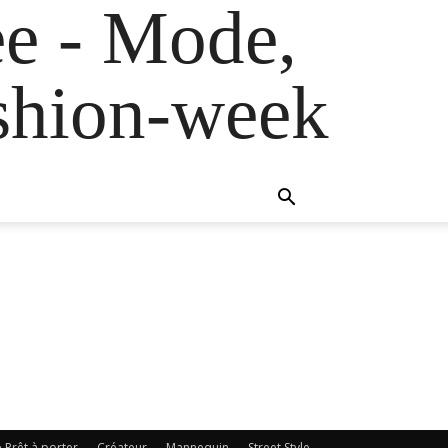
e - Mode,
fashion-week
e Prêt à porter
Créateur
Mannequin
Street Style