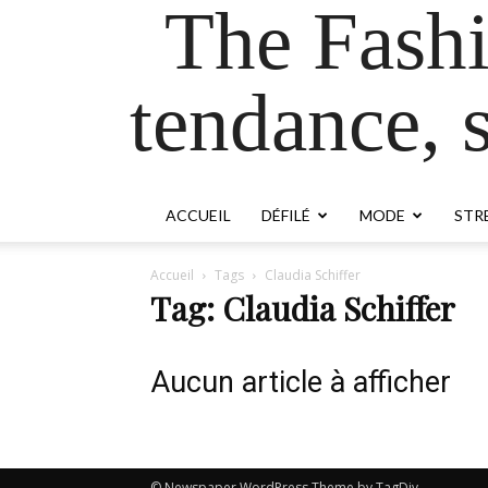
The Fash
tendance, s
ACCUEIL
DÉFILÉ
MODE
STR
Accueil
Tags
Claudia Schiffer
Tag: Claudia Schiffer
Aucun article à afficher
© Newspaper WordPress Theme by TagDiv