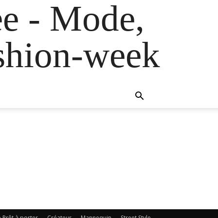
e - Mode,
fashion-week
e Prêt à porter
Créateur
Mannequin
Street Style