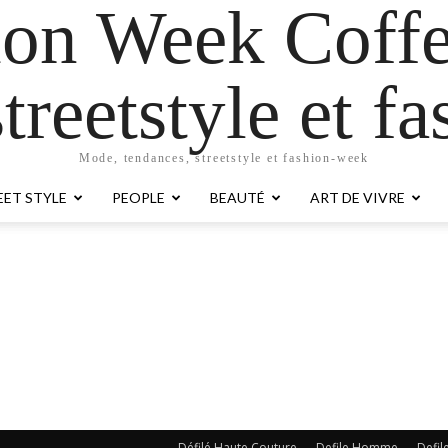
ion Week Coffe
treetstyle et 
Mode, tendances, streetstyle et fashion-week
EET STYLE
PEOPLE
BEAUTÉ
ART DE VIVRE
Défilé Haute Couture
Defile Homme
Defil