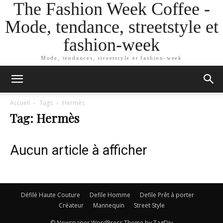
The Fashion Week Coffee -
Mode, tendance, streetstyle et
fashion-week
Mode, tendances, streetstyle et fashion-week
Accueil
Tags
Hermès
Tag: Hermès
Aucun article à afficher
Défilé Haute Couture
Defile Homme
Defile Prêt à porter
Créateur
Mannequin
Street Style
© Newspaper WordPress Theme by TagDiv