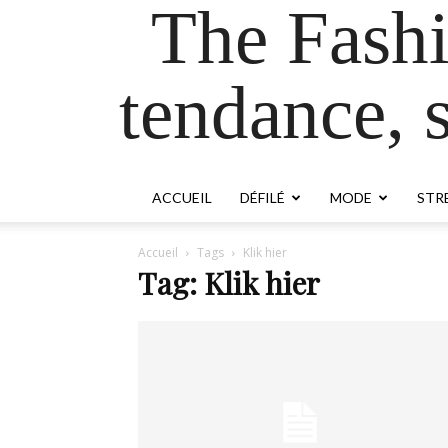
The Fash
tendance, s
ACCUEIL
DÉFILÉ
MODE
STR
Accueil
Tags
Klik hier
Tag: Klik hier