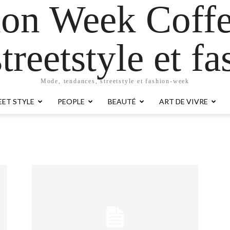
ion Week Coffe
treetstyle et 
Mode, tendances, streetstyle et fashion-week
EET STYLE
PEOPLE
BEAUTÉ
ART DE VIVRE