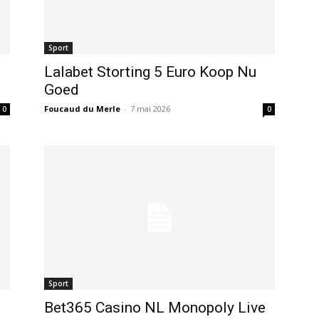
Sport
Lalabet Storting 5 Euro Koop Nu
Goed
Foucaud du Merle
-
7 mai 2026
0
0
Sport
Bet365 Casino NL Monopoly Live