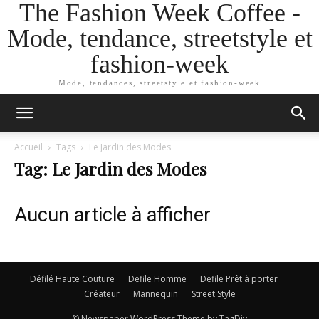
The Fashion Week Coffee -
Mode, tendance, streetstyle et
fashion-week
Mode, tendances, streetstyle et fashion-week
Accueil
Tags
Le Jardin des Modes
Tag: Le Jardin des Modes
Aucun article à afficher
Défilé Haute Couture
Defile Homme
Defile Prêt à porter
Créateur
Mannequin
Street Style
© Newspaper WordPress Theme by TagDiv