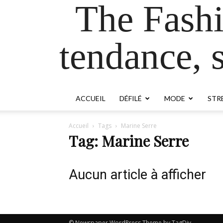
The Fash
tendance, s
ACCUEIL
DÉFILÉ
MODE
STR
Accueil
Tags
Marine Serre
Tag: Marine Serre
Aucun article à afficher
© Newspaper WordPress Theme by TagDiv