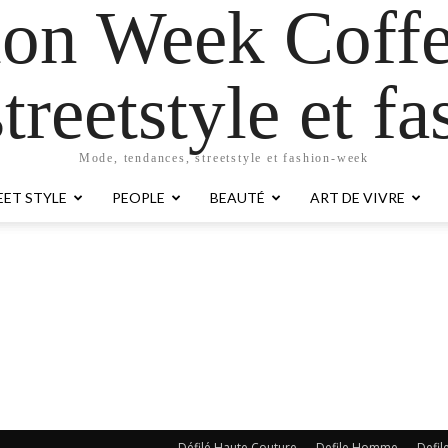
ion Week Coffe
treetstyle et 
Mode, tendances, streetstyle et fashion-week
EET STYLE
PEOPLE
BEAUTÉ
ART DE VIVRE
Défilé Haute Couture
Defile Homme
Defil