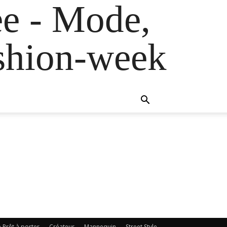
e - Mode,
fashion-week
e Prêt à porter
Créateur
Mannequin
Street Style