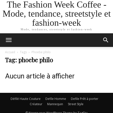
The Fashion Week Coffee -
Mode, tendance, streetstyle et
fashion-week
Mode, tendances, streetstyle et fashion-week
Accueil
Tags
Phoebe philo
Tag: phoebe philo
Aucun article à afficher
Défilé Haute Couture
Defile Homme
Defile Prêt à porter
Créateur
Mannequin
Street Style
© Newspaper WordPress Theme by TagDiv