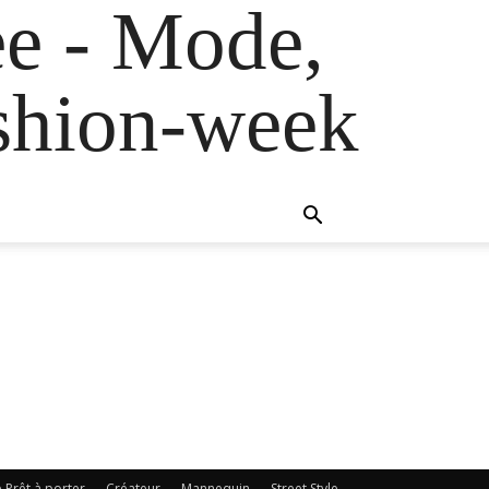
e - Mode,
fashion-week
e Prêt à porter
Créateur
Mannequin
Street Style