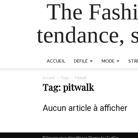
The Fash
tendance, s
ACCUEIL
DÉFILÉ
MODE
STR
Accueil
Tags
Pitwalk
Tag: pitwalk
Aucun article à afficher
© Newspaper WordPress Theme by TagDiv