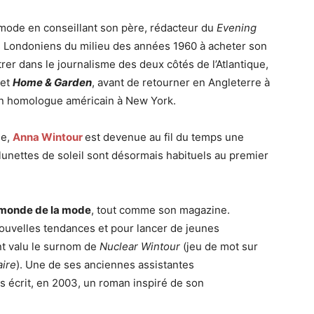
a mode en conseillant son père, rédacteur du
Evening
nes Londoniens du milieu des années 1960 à acheter son
ntrer dans le journalisme des deux côtés de l’Atlantique,
et
Home & Garden
, avant de retourner en Angleterre à
on homologue américain à New York.
ée,
Anna Wintour
est devenue au fil du temps une
lunettes de soleil sont désormais habituels au premier
monde de la mode
, tout comme son magazine.
ouvelles tendances et pour lancer de jeunes
ont valu le surnom de
Nuclear Wintour
(jeu de mot sur
aire
). Une de ses anciennes assistantes
rs écrit, en 2003, un roman inspiré de son