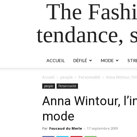
The Fash
tendance, s
ACCUEIL
DÉFILÉ
MODE
STR
Accueil
people
Personnalité
Anna Wintour, l’i
people
Personnalité
Anna Wintour, l’i
mode
Par
Foucaud du Merle
-
17 septembre 2009