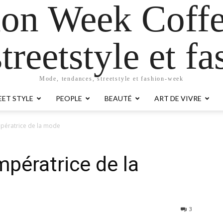
ion Week Coffe
treetstyle et 
Mode, tendances, streetstyle et fashion-week
EET STYLE
PEOPLE
BEAUTÉ
ART DE VIVRE
mpératrice de la mode
mpératrice de la
3