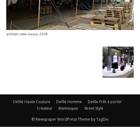
arnhem-new-luxury-2018
Défilé Haute Couture
Defile Homme
Defile Prêt à porter
Créateur
Mannequin
Street Style
© Newspaper WordPress Theme by TagDiv