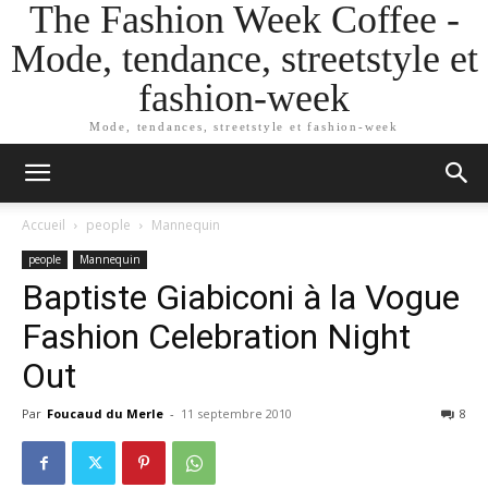
The Fashion Week Coffee -
Mode, tendance, streetstyle et
fashion-week
Mode, tendances, streetstyle et fashion-week
Accueil
people
Mannequin
people
Mannequin
Baptiste Giabiconi à la Vogue
Fashion Celebration Night
Out
Par
Foucaud du Merle
-
11 septembre 2010
8