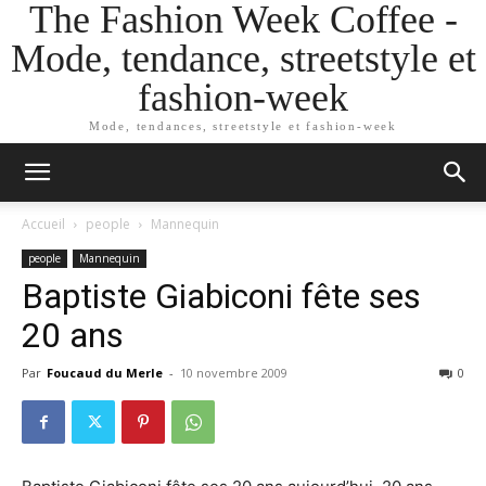
The Fashion Week Coffee -
Mode, tendance, streetstyle et
fashion-week
Mode, tendances, streetstyle et fashion-week
Accueil
people
Mannequin
people
Mannequin
Baptiste Giabiconi fête ses
20 ans
Par
Foucaud du Merle
-
10 novembre 2009
0