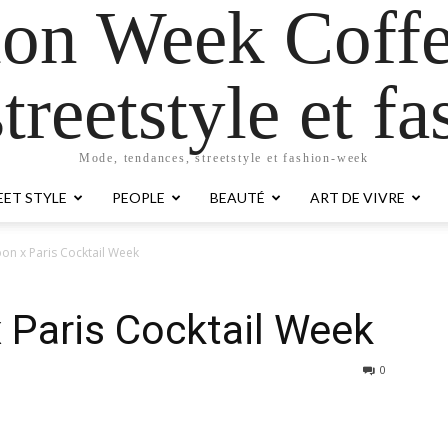
ion Week Coffe
treetstyle et 
Mode, tendances, streetstyle et fashion-week
EET STYLE
PEOPLE
BEAUTÉ
ART DE VIVRE
bon x Paris Cocktail Week
x Paris Cocktail Week
0