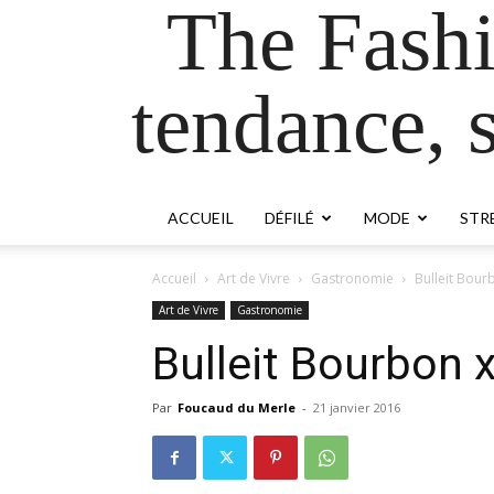
The Fash
tendance, s
ACCUEIL
DÉFILÉ
MODE
STR
Accueil
Art de Vivre
Gastronomie
Bulleit Bour
Art de Vivre
Gastronomie
Bulleit Bourbon 
Par
Foucaud du Merle
-
21 janvier 2016