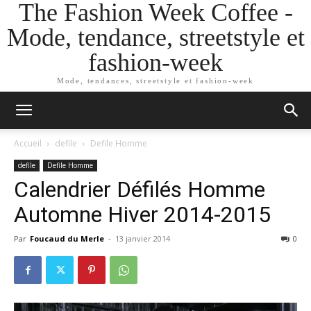
The Fashion Week Coffee -
Mode, tendance, streetstyle et
fashion-week
Mode, tendances, streetstyle et fashion-week
Accueil
defile
Defile Homme
defile
Defile Homme
Calendrier Défilés Homme
Automne Hiver 2014-2015
Par
Foucaud du Merle
-
13 janvier 2014
0