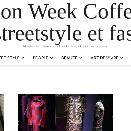
ion Week Coffe
treetstyle et 
Mode, tendances, streetstyle et fashion-week
EET STYLE
PEOPLE
BEAUTÉ
ART DE VIVRE