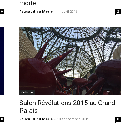
mode
Foucaud du Merle
-
11 avril 2016
0
2
Culture
o
Salon Révélations 2015 au Grand
Palais
Foucaud du Merle
-
10 septembre 2015
0
0