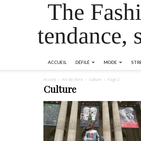
The Fash
tendance, s
ACCUEIL
DÉFILÉ
MODE
STR
Accueil
Art de Vivre
Culture
Page 2
Culture