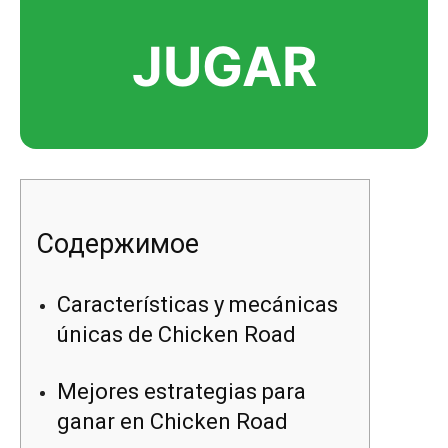
JUGAR
Содержимое
Características y mecánicas
únicas de Chicken Road
Mejores estrategias para
ganar en Chicken Road