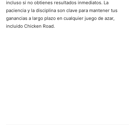
incluso si no obtienes resultados inmediatos. La
paciencia y la disciplina son clave para mantener tus
ganancias a largo plazo en cualquier juego de azar,
incluido Chicken Road.