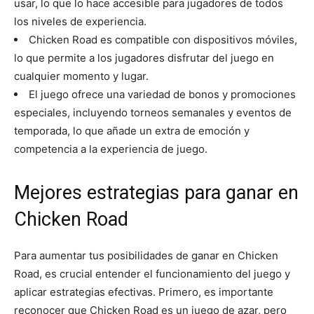
usar, lo que lo hace accesible para jugadores de todos
los niveles de experiencia.
Chicken Road es compatible con dispositivos móviles,
lo que permite a los jugadores disfrutar del juego en
cualquier momento y lugar.
El juego ofrece una variedad de bonos y promociones
especiales, incluyendo torneos semanales y eventos de
temporada, lo que añade un extra de emoción y
competencia a la experiencia de juego.
Mejores estrategias para ganar en
Chicken Road
Para aumentar tus posibilidades de ganar en Chicken
Road, es crucial entender el funcionamiento del juego y
aplicar estrategias efectivas. Primero, es importante
reconocer que Chicken Road es un juego de azar, pero