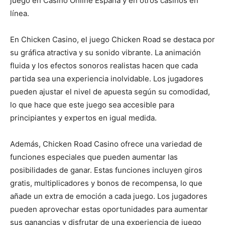
juego en Casino Online España y en otros casinos en
línea.
En Chicken Casino, el juego Chicken Road se destaca por
su gráfica atractiva y su sonido vibrante. La animación
fluida y los efectos sonoros realistas hacen que cada
partida sea una experiencia inolvidable. Los jugadores
pueden ajustar el nivel de apuesta según su comodidad,
lo que hace que este juego sea accesible para
principiantes y expertos en igual medida.
Además, Chicken Road Casino ofrece una variedad de
funciones especiales que pueden aumentar las
posibilidades de ganar. Estas funciones incluyen giros
gratis, multiplicadores y bonos de recompensa, lo que
añade un extra de emoción a cada juego. Los jugadores
pueden aprovechar estas oportunidades para aumentar
sus ganancias y disfrutar de una experiencia de juego