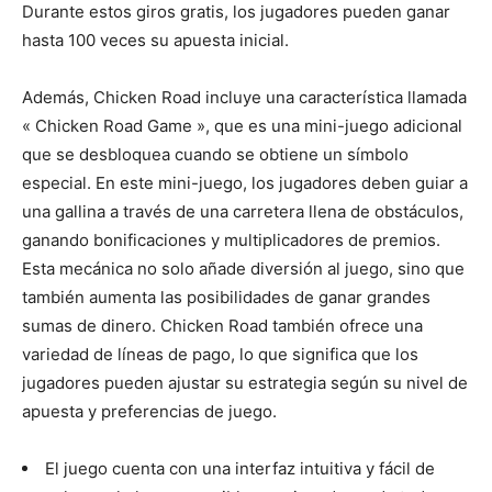
Durante estos giros gratis, los jugadores pueden ganar
hasta 100 veces su apuesta inicial.
Además, Chicken Road incluye una característica llamada
« Chicken Road Game », que es una mini-juego adicional
que se desbloquea cuando se obtiene un símbolo
especial. En este mini-juego, los jugadores deben guiar a
una gallina a través de una carretera llena de obstáculos,
ganando bonificaciones y multiplicadores de premios.
Esta mecánica no solo añade diversión al juego, sino que
también aumenta las posibilidades de ganar grandes
sumas de dinero. Chicken Road también ofrece una
variedad de líneas de pago, lo que significa que los
jugadores pueden ajustar su estrategia según su nivel de
apuesta y preferencias de juego.
El juego cuenta con una interfaz intuitiva y fácil de