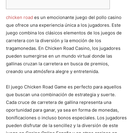
chicken road
es un emocionante juego del pollo casino
que ofrece una experiencia única a los jugadores. Este
juego combina los clásicos elementos de los juegos de
carretera con la diversión y la emoción de los
tragamonedas. En Chicken Road Casino, los jugadores
pueden sumergirse en un mundo virtual donde las
gallinas cruzan la carretera en busca de premios,
creando una atmósfera alegre y entretenida.
El juego Chicken Road Game es perfecto para aquellos
que buscan una combinación de estrategia y suerte.
Cada cruce de carretera de gallina representa una
oportunidad para ganar, ya sea en forma de monedas,
bonificaciones o incluso bonos especiales. Los jugadores
pueden disfrutar de la sencillez y la diversión de este