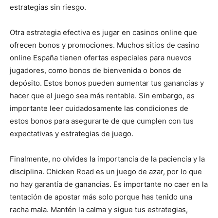
estrategias sin riesgo.
Otra estrategia efectiva es jugar en casinos online que
ofrecen bonos y promociones. Muchos sitios de casino
online España tienen ofertas especiales para nuevos
jugadores, como bonos de bienvenida o bonos de
depósito. Estos bonos pueden aumentar tus ganancias y
hacer que el juego sea más rentable. Sin embargo, es
importante leer cuidadosamente las condiciones de
estos bonos para asegurarte de que cumplen con tus
expectativas y estrategias de juego.
Finalmente, no olvides la importancia de la paciencia y la
disciplina. Chicken Road es un juego de azar, por lo que
no hay garantía de ganancias. Es importante no caer en la
tentación de apostar más solo porque has tenido una
racha mala. Mantén la calma y sigue tus estrategias,