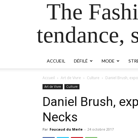
The Fash
tendance, s
ACCUEIL
DÉFILÉ
MODE
STR
Accueil
Art de Vivre
Culture
Daniel Brush, expo
Art de Vivre
Culture
Daniel Brush, ex
Necks
Par
Foucaud du Merle
-
24 octobre 2017