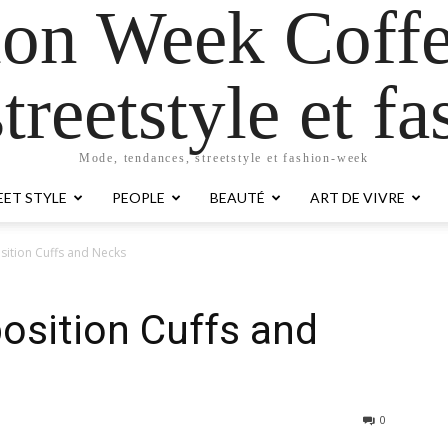
ion Week Coffe
treetstyle et 
Mode, tendances, streetstyle et fashion-week
EET STYLE
PEOPLE
BEAUTÉ
ART DE VIVRE
sition Cuffs and Necks
position Cuffs and
0