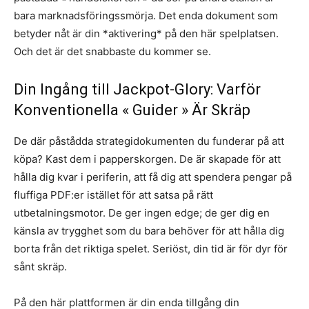
bara marknadsföringssmörja. Det enda dokument som
betyder nåt är din *aktivering* på den här spelplatsen.
Och det är det snabbaste du kommer se.
Din Ingång till Jackpot-Glory: Varför
Konventionella « Guider » Är Skräp
De där påstådda strategidokumenten du funderar på att
köpa? Kast dem i papperskorgen. De är skapade för att
hålla dig kvar i periferin, att få dig att spendera pengar på
fluffiga PDF:er istället för att satsa på rätt
utbetalningsmotor. De ger ingen edge; de ger dig en
känsla av trygghet som du bara behöver för att hålla dig
borta från det riktiga spelet. Seriöst, din tid är för dyr för
sånt skräp.
På den här plattformen är din enda tillgång din