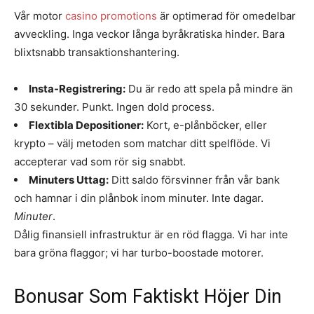
Vår motor
casino promotions
är optimerad för omedelbar
avveckling. Inga veckor långa byråkratiska hinder. Bara
blixtsnabb transaktionshantering.
Insta-Registrering:
Du är redo att spela på mindre än
30 sekunder. Punkt. Ingen dold process.
Flextibla Depositioner:
Kort, e-plånböcker, eller
krypto – välj metoden som matchar ditt spelflöde. Vi
accepterar vad som rör sig snabbt.
Minuters Uttag:
Ditt saldo försvinner från vår bank
och hamnar i din plånbok inom minuter. Inte dagar.
Minuter
.
Dålig finansiell infrastruktur är en röd flagga. Vi har inte
bara gröna flaggor; vi har turbo-boostade motorer.
Bonusar Som Faktiskt Höjer Din