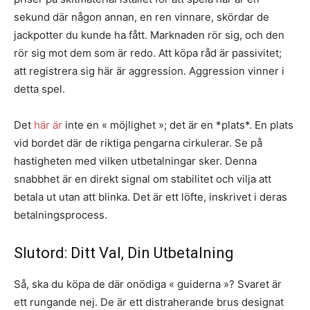
sekund där någon annan, en ren vinnare, skördar de
jackpotter du kunde ha fått. Marknaden rör sig, och den
rör sig mot dem som är redo. Att köpa råd är passivitet;
att registrera sig här är aggression. Aggression vinner i
detta spel.
Det
här är
inte en « möjlighet »; det är en *plats*. En plats
vid bordet där de riktiga pengarna cirkulerar. Se på
hastigheten med vilken utbetalningar sker. Denna
snabbhet är en direkt signal om stabilitet och vilja att
betala ut utan att blinka. Det är ett löfte, inskrivet i deras
betalningsprocess.
Slutord: Ditt Val, Din Utbetalning
Så, ska du köpa de där onödiga « guiderna »? Svaret är
ett rungande nej. De är ett distraherande brus designat