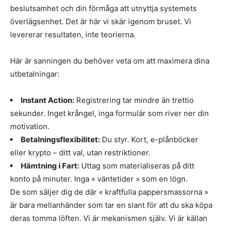
beslutsamhet och din förmåga att utnyttja systemets
överlägsenhet. Det är här vi skär igenom bruset. Vi
levererar resultaten, inte teorierna.
Här är sanningen du behöver veta om att maximera dina
utbetalningar:
Instant Action:
Registrering tar mindre än trettio
sekunder. Inget krångel, inga formulär som river ner din
motivation.
Betalningsflexibilitet:
Du styr. Kort, e-plånböcker
eller krypto – ditt val, utan restriktioner.
Hämtning i Fart:
Uttag som materialiseras på ditt
konto på minuter. Inga « väntetider » som en lögn.
De som säljer dig de där « kraftfulla pappersmassorna »
är bara mellanhänder som tar en slant för att du ska köpa
deras tomma löften. Vi är mekanismen själv. Vi är källan