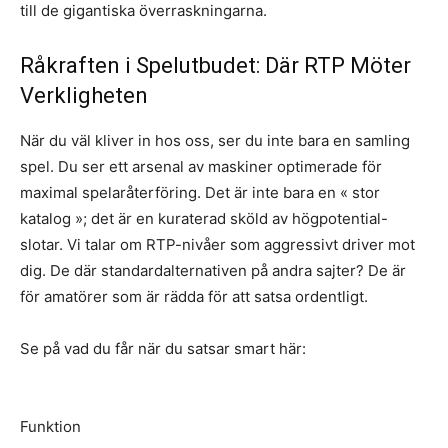
till de gigantiska överraskningarna.
Råkraften i Spelutbudet: Där RTP Möter
Verkligheten
När du väl kliver in hos oss, ser du inte bara en samling
spel. Du ser ett arsenal av maskiner optimerade för
maximal spelaråterföring. Det är inte bara en « stor
katalog »; det är en kuraterad sköld av högpotential-
slotar. Vi talar om RTP-nivåer som aggressivt driver mot
dig. De där standardalternativen på andra sajter? De är
för amatörer som är rädda för att satsa ordentligt.
Se på vad du får när du satsar smart här:
Funktion