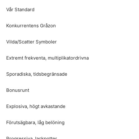
Vår Standard
Konkurrentens Gråzon
Vilda/Scatter Symboler
Extremt frekventa, multiplikatordrivna
Sporadiska, tidsbegränsade
Bonusrunt
Explosiva, högt avkastande
Förutsägbara, låg belöning
Progressiva Jackpotter