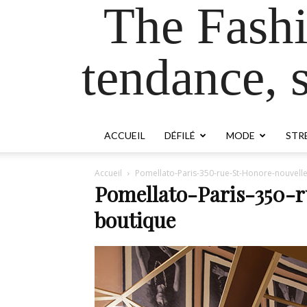
The Fash
tendance, s
ACCUEIL
DÉFILÉ
MODE
STR
Accueil
Pomellato-Paris-350-rue-St-Honore-nouvell
Pomellato-Paris-350-
boutique