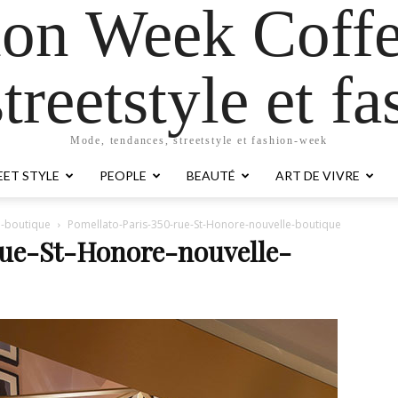
ion Week Coffe
treetstyle et 
Mode, tendances, streetstyle et fashion-week
EET STYLE
PEOPLE
BEAUTÉ
ART DE VIVRE
e-boutique
Pomellato-Paris-350-rue-St-Honore-nouvelle-boutique
rue-St-Honore-nouvelle-