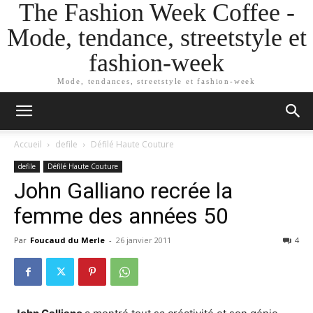
The Fashion Week Coffee -
Mode, tendance, streetstyle et
fashion-week
Mode, tendances, streetstyle et fashion-week
Accueil
defile
Défilé Haute Couture
defile
Défilé Haute Couture
John Galliano recrée la
femme des années 50
Par
Foucaud du Merle
-
26 janvier 2011
4