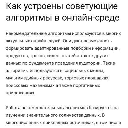
Как устроены советующие
алгоритмы в онлайн-среде
Рекомендательные алгоритмы используются в многих
актуальных онлайн служб. Они дают возможность
формировать адаптированные подборки информации,
продуктов, треков, видео, статей а также других
данных по фундаменте поведения аудитории. Такие
алгоритмы используются в социальных медиа,
мультимедийных ресурсах, торговых площадках,
поисковых механизмах а также портативных
приложениях.
Работа рекомендательных алгоритмов базируется на
изучении значительного количества данных. В
многочисленных прикладных источниках, в том числе