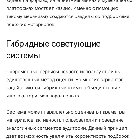
видеоплатформах, интернет-магазинах и музыкальных
платформах мостбет казино. Именно с помощью
такому механизму создаются разделы со подборками
похожих материалов.
Гибридные советующие
системы
Современные сервисы нечасто используют лишь
единственный метод оценки. Во многих вариантов
задействуются гибридные схемы, объединяющие
много алгоритмов параллельно.
Система может параллельно оценивать параметры
материалов, активность пользователя и поведение
аналогичных сегментов аудитории. Данный принцип
дает возможность увеличить корректность подборок