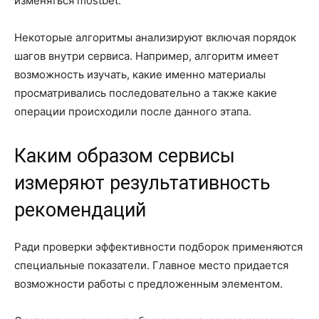
изменяться mostbet.
Некоторые алгоритмы анализируют включая порядок
шагов внутри сервиса. Например, алгоритм имеет
возможность изучать, какие именно материалы
просматривались последовательно а также какие
операции происходили после данного этапа.
Каким образом сервисы
измеряют результативность
рекомендаций
Ради проверки эффективности подборок применяются
специальные показатели. Главное место придается
возможности работы с предложенным элементом.