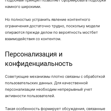
Подобный принцип позволяет сформировать подборки
намного широкими.
Но полностью устранить явление контентного
ограничения достаточно трудно, поскольку модели
опираются прежде делом по вероятность мостбет
взаимодействия со контентом.
Персонализация и
конфиденциальность
Советующие механизмы плотно связаны с обработкой
пользовательских данных. Для качественной
персонализации необходим непрерывный учет
активности пользователей.
Такая особенность формирует обсуждения, связанные