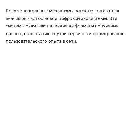
Рекомендательные механизмы остаются оставаться
значимой частью новой цифровой экосистемы. Эти
системы оказывают влияние на форматы получения
данных, ориентацию внутри сервисов и формирование
пользовательского опыта в сети.