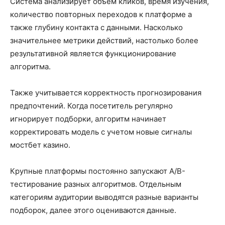
Система анализирует объем кликов, время изучения,
количество повторных переходов к платформе а
также глубину контакта с данными. Насколько
значительнее метрики действий, настолько более
результативной является функционирование
алгоритма.
Также учитывается корректность прогнозирования
предпочтений. Когда посетитель регулярно
игнорирует подборки, алгоритм начинает
корректировать модель с учетом новые сигналы
мостбет казино.
Крупные платформы постоянно запускают A/B-
тестирование разных алгоритмов. Отдельным
категориям аудитории выводятся разные варианты
подборок, далее этого оцениваются данные.