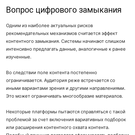
Вопрос цифрового замыкания
Одним из наиболее актуальных рисков
рекомендательных механизмов считается эффект
контентного замыкания. Системы начинают слишком
интенсивно предлагать данные, аналогичные к ранее
изученные.
Во следствии поле контента постепенно
ограничивается. Аудитория реже встречается со
иными вариантами зрения и другими направлениями.
Это может ограничивать многообразие материалов.
Некоторые платформы пытаются справляться с такой
проблемой за счет включения вариативных подборок
или расширения контентного охвата контента.