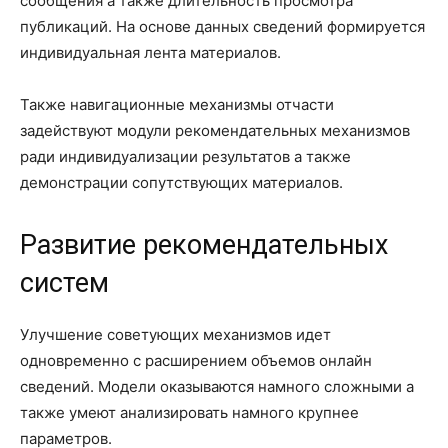
сообщения а также длительность просмотра
публикаций. На основе данных сведений формируется
индивидуальная лента материалов.
Также навигационные механизмы отчасти
задействуют модули рекомендательных механизмов
ради индивидуализации результатов а также
демонстрации сопутствующих материалов.
Развитие рекомендательных
систем
Улучшение советующих механизмов идет
одновременно с расширением объемов онлайн
сведений. Модели оказываются намного сложными а
также умеют анализировать намного крупнее
параметров.