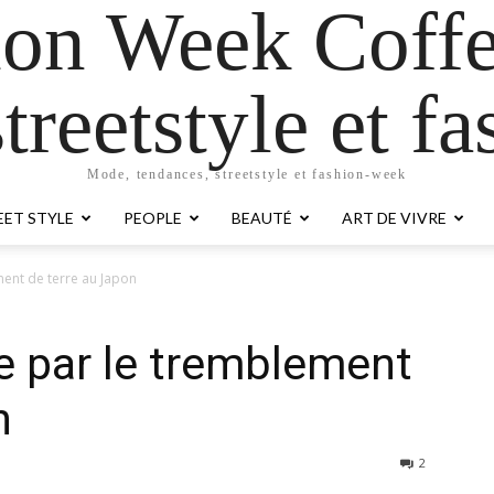
ion Week Coffe
treetstyle et 
Mode, tendances, streetstyle et fashion-week
EET STYLE
PEOPLE
BEAUTÉ
ART DE VIVRE
ent de terre au Japon
 par le tremblement
n
2