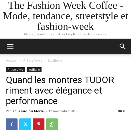
The Fashion Week Coffee -
Mode, tendance, streetstyle et
fashion-week
Mode, tendances, streetstyle et fashion-week
Accueil
Art de Vivre
Joaillerie
Art de Vivre
Joaillerie
Quand les montres TUDOR
riment avec élégance et
performance
Par
Foucaud du Merle
-
12 novembre 2010
0