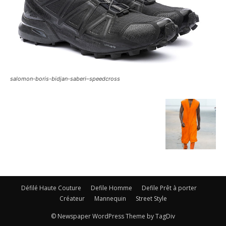
salomon-boris-bidjan-saberi–speedcross
Défilé Haute Couture
Defile Homme
Defile Prêt à porter
Créateur
Mannequin
Street Style
© Newspaper WordPress Theme by TagDiv