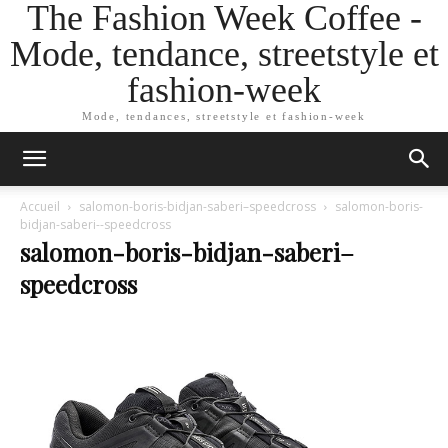
The Fashion Week Coffee -
Mode, tendance, streetstyle et
fashion-week
Mode, tendances, streetstyle et fashion-week
Accueil
salomon-boris-bidjan-saberi–speedcross
salomon-boris-
bidjan-saberi--speedcross
salomon-boris-bidjan-saberi–
speedcross