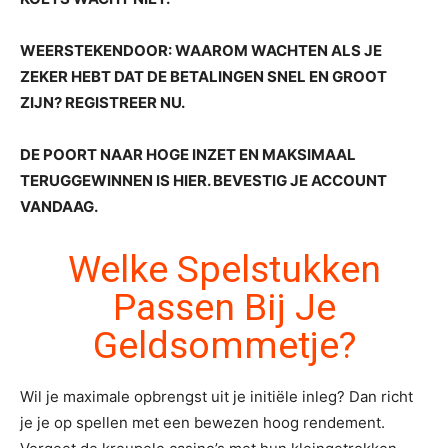
WEERSTEKENDOOR: WAAROM WACHTEN ALS JE
ZEKER HEBT DAT DE BETALINGEN SNEL EN GROOT
ZIJN? REGISTREER NU.
DE POORT NAAR HOGE INZET EN MAKSIMAAL
TERUGGEWINNEN IS HIER. BEVESTIG JE ACCOUNT
VANDAAG.
Welke Spelstukken
Passen Bij Je
Geldsommetje?
Wil je maximale opbrengst uit je initiële inleg? Dan richt
je je op spellen met een bewezen hoog rendement.