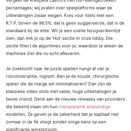
Vergeet de kreupele casino’s met hun kleingetrokken
percentages; wij praten over spelplatforms waar de
uitbetalingen zwaar wegen. Kies voor titels met een
R.T.P. boven de 96.5%; dat is geen suggereertie, dat is de
standaard bij de elite. Wil je een snelle terugverdientijd
zien, dan mik je op de ‘Hot’ sectie in onze lobby. Die
sectie filtert de algoritmes voor je, waardoor je alleen de
machines ziet die nu echt afleveren.
Je zoektocht naar de juiste spellen hangt af van je
risicotolerantie, logisch. Ben je de koude, chirurgische
speler die de marge wil minimaliseren? Dan zijn de
klassieke video slots met vaste, hoge uitbetalingen je
beste vriend. Denk aan de nieuwe releases van providers
die bekend staan om hun
transparante wiskundige
modellen. Ze geven je de zekerheid dat je kapitaal niet
zomaar in de fik vliegt zonder enige kans op een
significante winststroom.