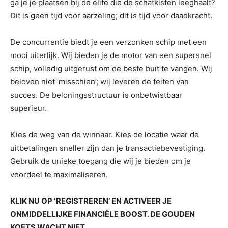
ga je je plaatsen bij de elite die de schatkisten leeghaalt?
Dit is geen tijd voor aarzeling; dit is tijd voor daadkracht.
De concurrentie biedt je een verzonken schip met een
mooi uiterlijk. Wij bieden je de motor van een supersnel
schip, volledig uitgerust om de beste buit te vangen. Wij
beloven niet ‘misschien’; wij leveren de feiten van
succes. De beloningsstructuur is onbetwistbaar
superieur.
Kies de weg van de winnaar. Kies de locatie waar de
uitbetalingen sneller zijn dan je transactiebevestiging.
Gebruik de unieke toegang die wij je bieden om je
voordeel te maximaliseren.
KLIK NU OP ‘REGISTREREN’ EN ACTIVEER JE
ONMIDDELLIJKE FINANCIËLE BOOST. DE GOUDEN
KOETS WACHT NIET.