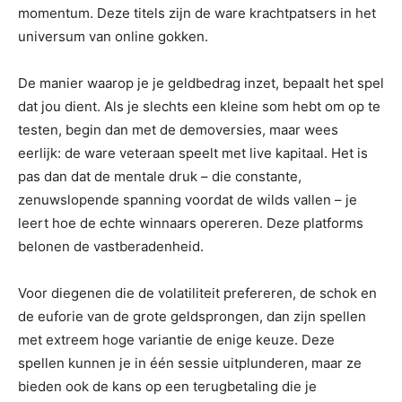
momentum. Deze titels zijn de ware krachtpatsers in het
universum van online gokken.
De manier waarop je je geldbedrag inzet, bepaalt het spel
dat jou dient. Als je slechts een kleine som hebt om op te
testen, begin dan met de demoversies, maar wees
eerlijk: de ware veteraan speelt met live kapitaal. Het is
pas dan dat de mentale druk – die constante,
zenuwslopende spanning voordat de wilds vallen – je
leert hoe de echte winnaars opereren. Deze platforms
belonen de vastberadenheid.
Voor diegenen die de volatiliteit prefereren, de schok en
de euforie van de grote geldsprongen, dan zijn spellen
met extreem hoge variantie de enige keuze. Deze
spellen kunnen je in één sessie uitplunderen, maar ze
bieden ook de kans op een terugbetaling die je