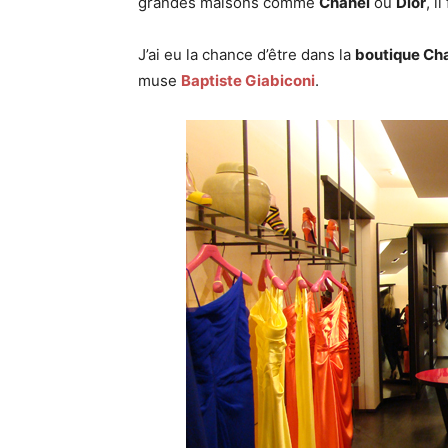
grandes maisons comme
Chanel
ou
Dior
, i
J’ai eu la chance d’être dans la
boutique Ch
muse
Baptiste Giabiconi
.