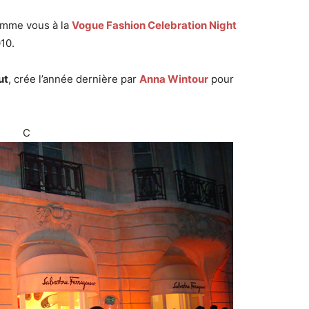
omme vous à la
Vogue Fashion Celebration Night
10.
ut
, crée l’année dernière par
Anna Wintour
pour
.
C