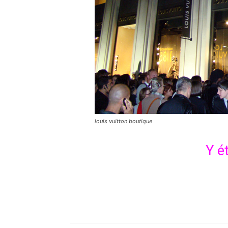
louis vuitton boutique
Y é