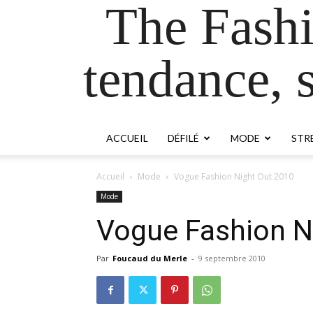
The Fash
tendance, s
ACCUEIL
DÉFILÉ
MODE
STR
Accueil
Mode
Vogue Fashion Night Out 2010
Mode
Vogue Fashion N
Par
Foucaud du Merle
-
9 septembre 2010