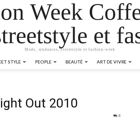
ion Week Coffe
treetstyle et 
Mode, tendances, streetstyle et fashion-week
EET STYLE
PEOPLE
BEAUTÉ
ART DE VIVRE
ight Out 2010
8