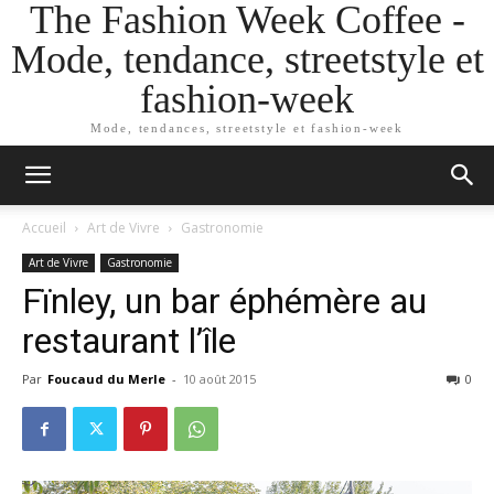
The Fashion Week Coffee -
Mode, tendance, streetstyle et
fashion-week
Mode, tendances, streetstyle et fashion-week
Accueil
Art de Vivre
Gastronomie
Art de Vivre
Gastronomie
Fïnley, un bar éphémère au
restaurant l’île
Par
Foucaud du Merle
-
10 août 2015
0