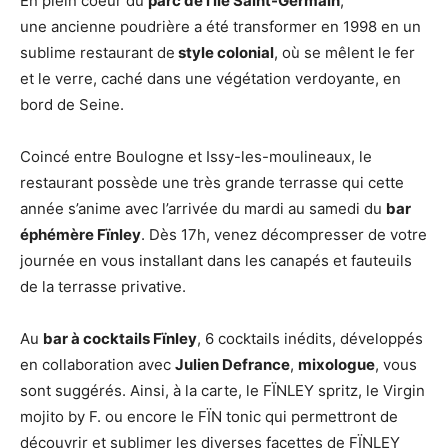
En plein coeur du
parc de l’île Saint-Germain
,
une ancienne poudrière a été transformer en 1998 en un
sublime restaurant de
style colonial
, où se mêlent le fer
et le verre, caché dans une végétation verdoyante, en
bord de Seine.
Coincé entre Boulogne et Issy-les-moulineaux, le
restaurant possède une très grande terrasse qui cette
année s’anime avec l’arrivée du mardi au samedi du
bar
éphémère Fïnley
. Dès 17h, venez décompresser de votre
journée en vous installant dans les canapés et fauteuils
de la terrasse privative.
Au
bar à cocktails Fïnley
, 6 cocktails inédits, développés
en collaboration avec
Julien Defrance
,
mixologue
, vous
sont suggérés. Ainsi, à la carte, le FÏNLEY spritz, le Virgin
mojito by F. ou encore le FÏN tonic qui permettront de
découvrir et sublimer les diverses facettes de FÏNLEY