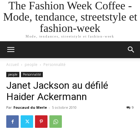
The Fashion Week Coffee -
Mode, tendance, streetstyle et
fashion-week
Mode, tendances, streetstyle et fashion-week
Accueil
people
Personnalité
people
Personnalité
Janet Jackson au défilé
Haider Ackermann
Par
Foucaud du Merle
-
5 octobre 2010
9