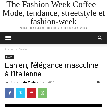
The Fashion Week Coffee -
Mode, tendance, streetstyle et
fashion-week
Mode, tendances, streetstyle et fashion-week
Accueil
Mode
Mode
Lanieri, l’élégance masculine
à l’italienne
Par
Foucaud du Merle
-
6 avril 2017
0