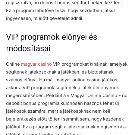
regisztrálva, no deposit bonus segíthet neked kezdeni.
Ez a program lehetővé teszi, hogy kezdetben játssz
ingyenesen, mielőtt bevetelét adnál.
ViP programok előnyei és
módosításai
Online
magyar casino
ViP programokat kínálnak, amelyek
segítenek játékosoknak a játékban, és biztosítanak
számos előnyt. Ha már magyar online casino játékos,
akkor a ViP programok segítenek a játék élményének
megerősítésében. Például a « Magyar Online Casino » no
deposit bonus programja különösen hasznos lehet új
játékosok számára, mert a játékosoknak nem kell
bejelentkezés előtt tölteni semmit sem, hogy kezdenek
játékot. Ez a program segít a játékosoknak megismerni a
játékot, és megtanulni a szabályokat.