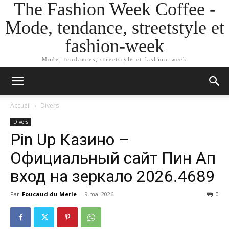
The Fashion Week Coffee -
Mode, tendance, streetstyle et
fashion-week
Mode, tendances, streetstyle et fashion-week
Accueil
Divers
Divers
Pin Up Казино –
Официальный сайт Пин Ап
вход на зеркало 2026.4689
Par
Foucaud du Merle
-
9 mai 2026
0