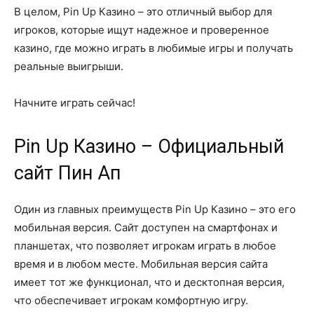
В целом, Pin Up Казино – это отличный выбор для
игроков, которые ищут надежное и проверенное
казино, где можно играть в любимые игры и получать
реальные выигрыши.
Начните играть сейчас!
Pin Up Казино – Официальный
сайт Пин Ап
Один из главных преимуществ Pin Up Казино – это его
мобильная версия. Сайт доступен на смартфонах и
планшетах, что позволяет игрокам играть в любое
время и в любом месте. Мобильная версия сайта
имеет тот же функционал, что и десктопная версия,
что обеспечивает игрокам комфортную игру.