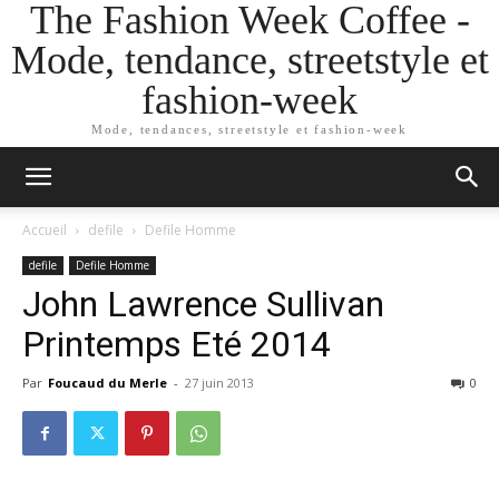
The Fashion Week Coffee -
Mode, tendance, streetstyle et
fashion-week
Mode, tendances, streetstyle et fashion-week
Accueil
defile
Defile Homme
defile
Defile Homme
John Lawrence Sullivan
Printemps Eté 2014
Par
Foucaud du Merle
-
27 juin 2013
0